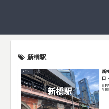
新橋駅
新
タクシー
口
新橋
号優